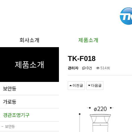
회사소개
제품소개
TK-F018
제품소개
관리자
0건
514회
이전글
다음글
보안등
가로등
경관조명기구
−
보안등