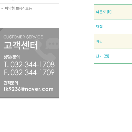
−
바닥형 보행신호등
색온도 [K]
재질
마감
단가 [원]