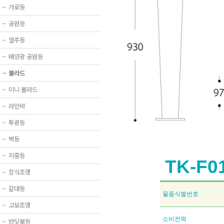
−
가로등
−
공원등
−
열주등
−
태양광 공원등
−
볼라드
−
미니 볼라드
−
라인바
−
투광등
−
벽등
−
지중등
TK-F0
−
장식조명
−
갈대등
물품식별번호
−
고보조명
소비전력
−
반딧불등