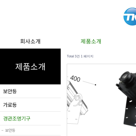
회사소개
제품소개
Total 3건
1 페이지
제품소개
보안등
가로등
경관조명기구
−
보안등