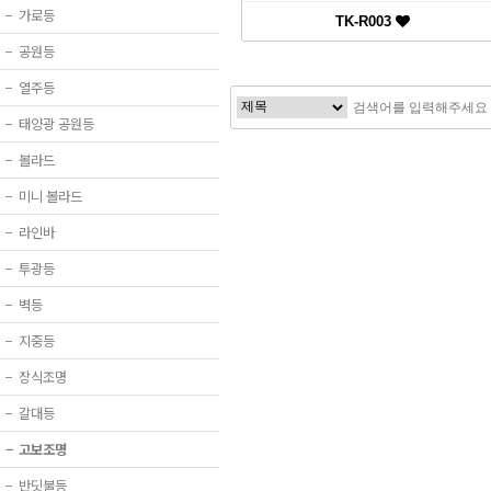
−
가로등
TK-R003
−
공원등
−
열주등
−
태양광 공원등
−
볼라드
−
미니 볼라드
−
라인바
−
투광등
−
벽등
−
지중등
−
장식조명
−
갈대등
−
고보조명
−
반딧불등