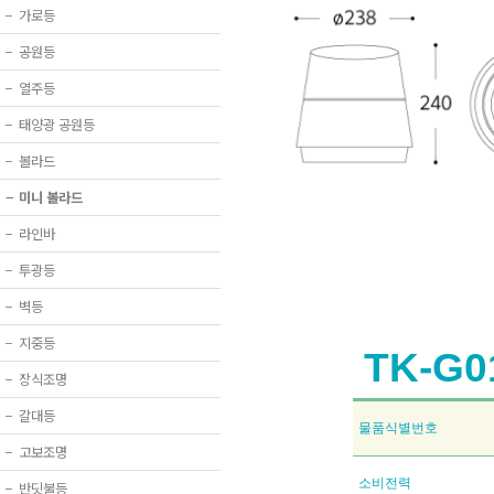
−
가로등
−
공원등
−
열주등
−
태양광 공원등
−
볼라드
−
미니 볼라드
−
라인바
−
투광등
−
벽등
−
지중등
TK-G0
−
장식조명
−
갈대등
물품식별번호
−
고보조명
소비전력
−
반딧불등