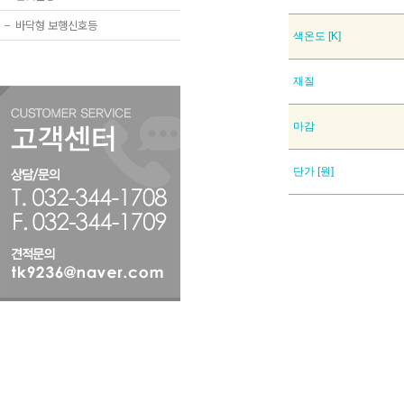
−
바닥형 보행신호등
색온도 [K]
재질
마감
단가 [원]