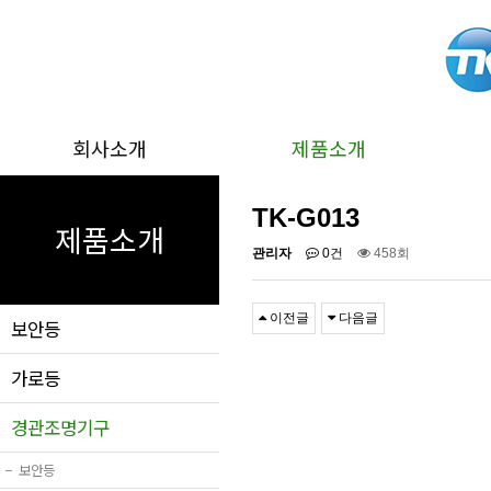
회사소개
제품소개
TK-G013
제품소개
관리자
0건
458회
이전글
다음글
보안등
가로등
경관조명기구
−
보안등