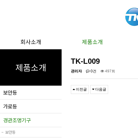
회사소개
제품소개
TK-L009
제품소개
관리자
0건
497회
이전글
다음글
보안등
가로등
경관조명기구
−
보안등