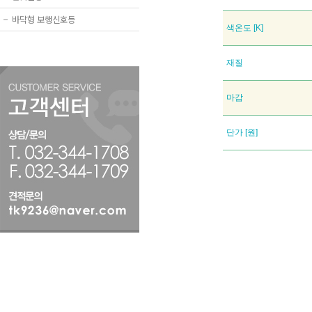
−
바닥형 보행신호등
색온도 [K]
재질
마감
단가 [원]