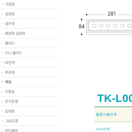
−
가로등
−
공원등
−
열주등
−
태양광 공원등
−
볼라드
−
미니 볼라드
−
라인바
−
투광등
−
벽등
−
지중등
TK-L0
−
장식조명
−
갈대등
물품식별번호
−
고보조명
소비전력
−
반딧불등